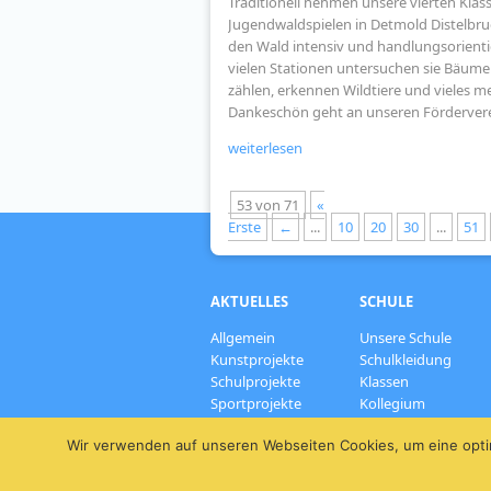
Traditionell nehmen unsere vierten Klas
Jugendwaldspielen in Detmold Distelbruch
den Wald intensiv und handlungsorienti
vielen Stationen untersuchen sie Bäume 
zählen, erkennen Wildtiere und vieles m
Dankeschön geht an unseren Förderverein
weiterlesen
53 von 71
«
Erste
←
...
10
20
30
...
51
AKTUELLES
SCHULE
Allgemein
Unsere Schule
Kunstprojekte
Schulkleidung
Schulprojekte
Klassen
Sportprojekte
Kollegium
Termine
Wir verwenden auf unseren Webseiten Cookies, um eine opti
Wettbewerbe
Weiteres