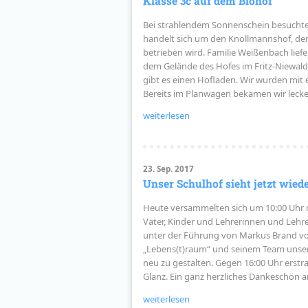
Klasse 3c auf dem Biohof
Bei strahlendem Sonnenschein besuchte 
handelt sich um den Knollmannshof, de
betrieben wird. Familie Weißenbach liefe
dem Gelände des Hofes im Fritz-Niewald
gibt es einen Hofladen. Wir wurden mi
Bereits im Planwagen bekamen wir leck
weiterlesen
23. Sep. 2017
Unser Schulhof sieht jetzt wiede
Heute versammelten sich um 10:00 Uhr 
Väter, Kinder und Lehrerinnen und Lehr
unter der Führung von Markus Brand vo
„Lebens(t)raum“ und seinem Team unsere
neu zu gestalten. Gegen 16:00 Uhr erstr
Glanz. Ein ganz herzliches Dankeschön a
weiterlesen