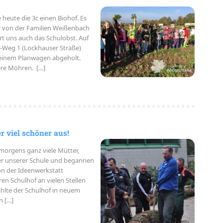
heute die 3c einen Biohof. Es
r von der Familien Weißenbach
rt uns auch das Schulobst. Auf
-Weg 1 (Lockhauser Straße)
t einem Planwagen abgeholt.
ere Möhren. […]
r viel schöner aus!
morgens ganz viele Mütter,
er unserer Schule und begannen
n der Ideenwerkstatt
n Schulhof an vielen Stellen
ahlte der Schulhof in neuem
n […]