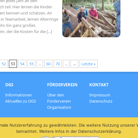
sen jedes Jahr an den
 teil. Hier lernen die Kinder
ert kennen und schätzen. An
in Teamarbeit, lernen Alterringe
ehr. Ein ganz großes
, der die Kosten für die […]
52
53
54
55
...
60
70
...
→
Letzte »
OGS
FÖRDERVEREIN
KONTAKT
Informationen
Über den
Impressum
Aktuelles zu OGS
Förderverein
Datenschutz
Organisation
male Nutzererfahrung zu gewährleisten. Die weitere Nutzung unserer
betrachtet. Weitere Infos in der Datenschutzerklärung.