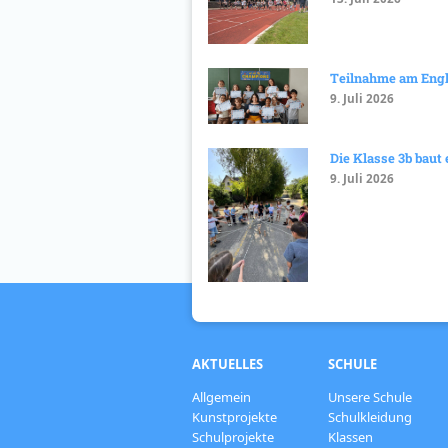
Teilnahme am Eng
9. Juli 2026
Die Klasse 3b baut
9. Juli 2026
AKTUELLES
SCHULE
Allgemein
Unsere Schule
Kunstprojekte
Schulkleidung
Schulprojekte
Klassen