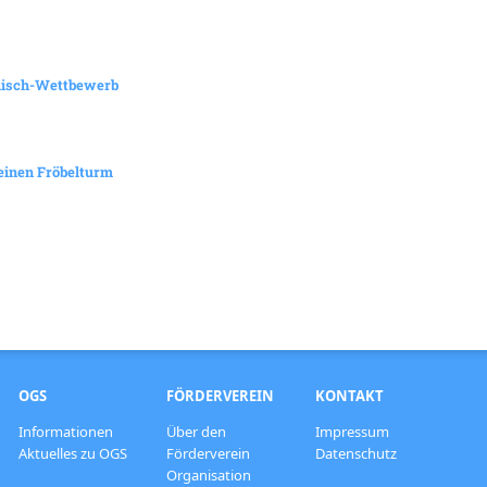
lisch-Wettbewerb
 einen Fröbelturm
OGS
FÖRDERVEREIN
KONTAKT
Informationen
Über den
Impressum
Aktuelles zu OGS
Förderverein
Datenschutz
Organisation