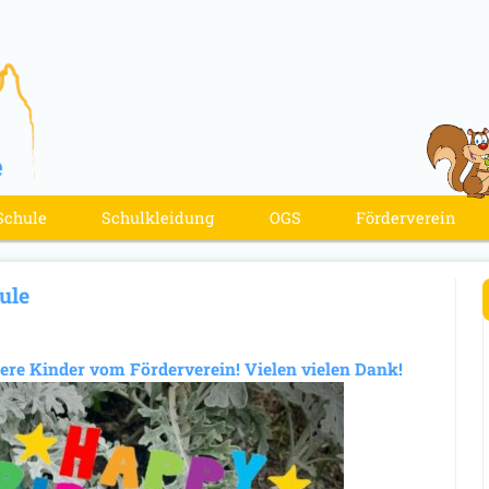
Schule
Schulkleidung
OGS
Förderverein
ule
ere Kinder vom Förderverein! Vielen vielen Dank!